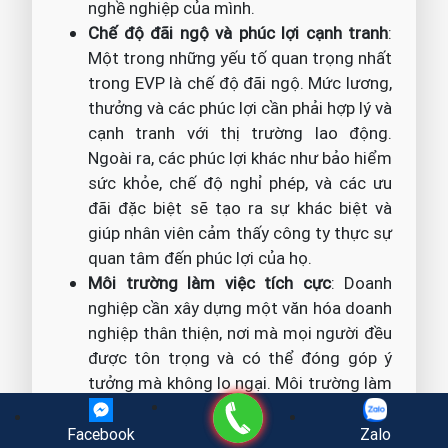
nghề nghiệp của mình.
Chế độ đãi ngộ và phúc lợi cạnh tranh
:
Một trong những yếu tố quan trọng nhất
trong EVP là chế độ đãi ngộ. Mức lương,
thưởng và các phúc lợi cần phải hợp lý và
cạnh tranh với thị trường lao động.
Ngoài ra, các phúc lợi khác như bảo hiểm
sức khỏe, chế độ nghỉ phép, và các ưu
đãi đặc biệt sẽ tạo ra sự khác biệt và
giúp nhân viên cảm thấy công ty thực sự
quan tâm đến phúc lợi của họ.
Môi trường làm việc tích cực
: Doanh
nghiệp cần xây dựng một văn hóa doanh
nghiệp thân thiện, nơi mà mọi người đều
được tôn trọng và có thể đóng góp ý
tưởng mà không lo ngại. Môi trường làm
việc linh hoạt, với các chương trình làm
Gọi điện
việc từ xa hoặc giờ làm việc linh động,
Facebook
Zalo