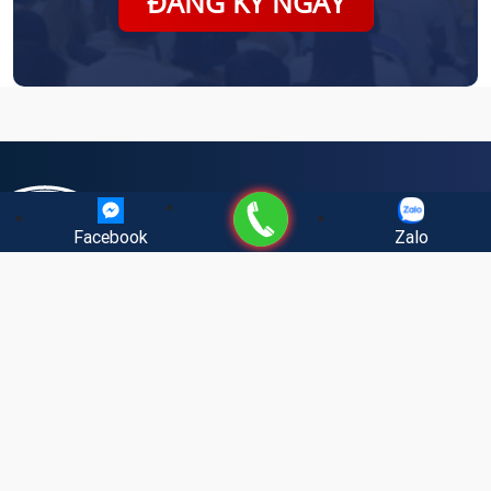
ĐĂNG KÝ NGAY
Gọi điện
Facebook
Zalo
MR. TONY DZUNG
201 Đường Cầu Giấy, Dịch Vọng, Cầu Giấy, Hà Nội
082.999.6886 - 082.999.6633 - 082.999.3663
MENU