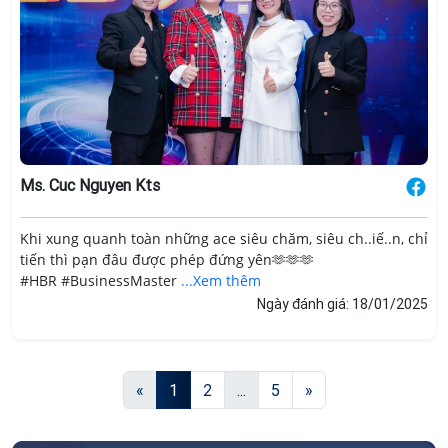
Ms. Cuc Nguyen Kts
Khi xung quanh toàn những ace siêu chăm, siêu ch..iế..n, chỉ
tiến thì pạn đâu được phép đứng yên🫶🫶🫶
#HBR #BusinessMaster
...Xem thêm
Ngày đánh giá: 18/01/2025
«
1
2
...
5
»