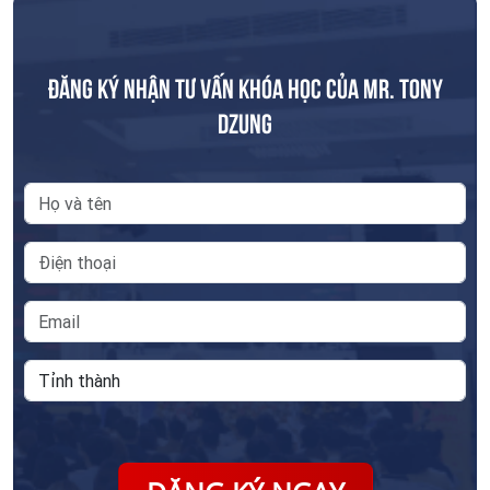
ĐĂNG KÝ NHẬN TƯ VẤN KHÓA HỌC CỦA MR. TONY
DZUNG