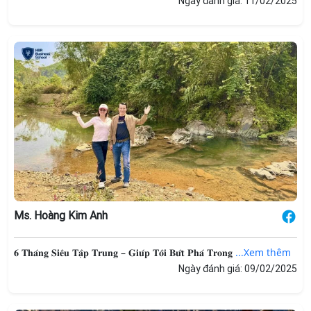
Ngày đánh giá: 11/02/2025
Ms. Hoàng Kim Anh
𝟔 𝐓𝐡𝐚́𝐧𝐠 𝐒𝐢𝐞̂𝐮 𝐓𝐚̣̂𝐩 𝐓𝐫𝐮𝐧𝐠 – 𝐆𝐢𝐮́𝐩 𝐓𝐨̂𝐢 𝐁𝐮̛́𝐭 𝐏𝐡𝐚́ 𝐓𝐫𝐨𝐧𝐠
...Xem thêm
Ngày đánh giá: 09/02/2025