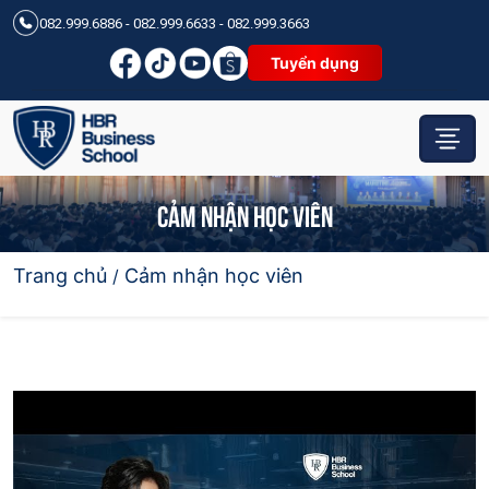
082.999.6886 - 082.999.6633 - 082.999.3663
Tuyển dụng
CẢM NHẬN HỌC VIÊN
Trang chủ
Cảm nhận học viên
/