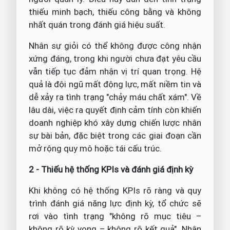
thiếu minh bạch, thiếu công bằng và không
nhất quán trong đánh giá hiệu suất.
Nhân sự giỏi có thể không được công nhận
xứng đáng, trong khi người chưa đạt yêu cầu
vẫn tiếp tục đảm nhận vị trí quan trọng. Hệ
quả là đội ngũ mất động lực, mất niềm tin và
dễ xảy ra tình trạng "chảy máu chất xám". Về
lâu dài, việc ra quyết định cảm tính còn khiến
doanh nghiệp khó xây dựng chiến lược nhân
sự bài bản, đặc biệt trong các giai đoạn cần
mở rộng quy mô hoặc tái cấu trúc.
2 - Thiếu hệ thống KPIs và đánh giá định kỳ
Khi không có hệ thống KPIs rõ ràng và quy
trình đánh giá năng lực định kỳ, tổ chức sẽ
rơi vào tình trạng "không rõ mục tiêu –
không rõ kỳ vọng – không rõ kết quả". Nhân