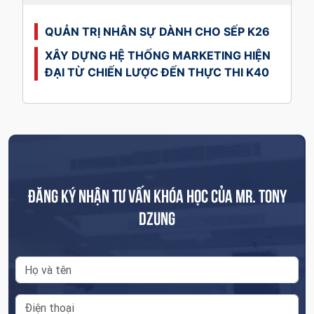
QUẢN TRỊ NHÂN SỰ DÀNH CHO SẾP K26
XÂY DỰNG HỆ THỐNG MARKETING HIỆN
ĐẠI TỪ CHIẾN LƯỢC ĐẾN THỰC THI K40
ĐĂNG KÝ NHẬN TƯ VẤN KHÓA HỌC CỦA MR. TONY
DZUNG