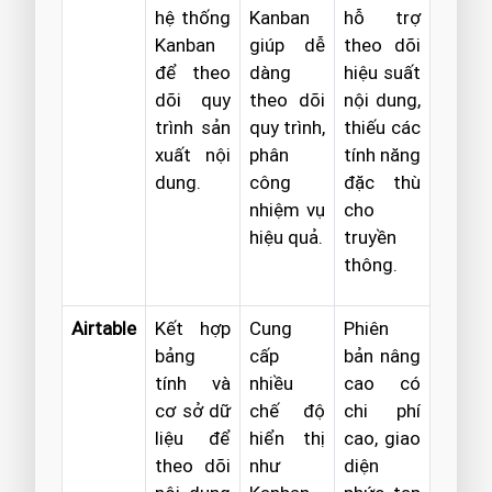
hệ thống
Kanban
hỗ trợ
Kanban
giúp dễ
theo dõi
để theo
dàng
hiệu suất
dõi quy
theo dõi
nội dung,
trình sản
quy trình,
thiếu các
xuất nội
phân
tính năng
dung.
công
đặc thù
nhiệm vụ
cho
hiệu quả.
truyền
thông.
Airtable
Kết hợp
Cung
Phiên
bảng
cấp
bản nâng
tính và
nhiều
cao có
cơ sở dữ
chế độ
chi phí
liệu để
hiển thị
cao, giao
theo dõi
như
diện