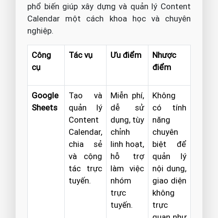
phổ biến giúp xây dựng và quản lý Content
Calendar một cách khoa học và chuyên
nghiệp.
Công
Tác vụ
Ưu điểm
Nhược
cụ
điểm
Google
Tạo và
Miễn phí,
Không
Sheets
quản lý
dễ sử
có tính
Content
dụng, tùy
năng
Calendar,
chỉnh
chuyên
chia sẻ
linh hoạt,
biệt để
và cộng
hỗ trợ
quản lý
tác trực
làm việc
nội dung,
tuyến.
nhóm
giao diện
trực
không
tuyến.
trực
quan như