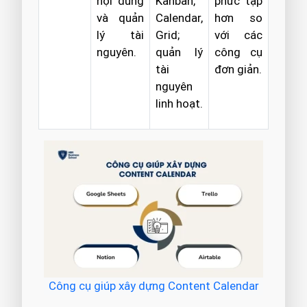
nội dung
Kanban,
phức tạp
và quản
Calendar,
hơn so
lý tài
Grid;
với các
nguyên.
quản lý
công cụ
tài
đơn giản.
nguyên
linh hoạt.
Công cụ giúp xây dựng Content Calendar