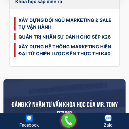
Khóa học sắp diễn ra
XÂY DỰNG ĐỘI NGŨ MARKETING & SALE
TỰ VẬN HÀNH
QUẢN TRỊ NHÂN SỰ DÀNH CHO SẾP K26
XÂY DỰNG HỆ THỐNG MARKETING HIỆN
ĐẠI TỪ CHIẾN LƯỢC ĐẾN THỰC THI K40
ĐĂNG KÝ NHẬN TƯ VẤN KHÓA HỌC CỦA MR. TONY
DZUNG
Gọi điện
Facebook
Zalo