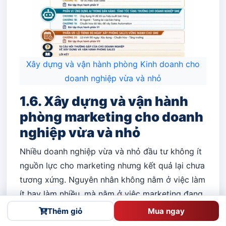
Xây dựng và vận hành phòng Kinh doanh cho
doanh nghiệp vừa và nhỏ
1.6. Xây dựng và vận hành
phòng marketing cho doanh
nghiệp vừa và nhỏ
Nhiều doanh nghiệp vừa và nhỏ đầu tư không ít
nguồn lực cho marketing nhưng kết quả lại chưa
tương xứng. Nguyên nhân không nằm ở việc làm
ít hay làm nhiều, mà nằm ở việc marketing đang
Gọi điện
được triển khai như những hoạt động rời rạc,
Thêm giỏ
Mua ngay
Facebook
Zalo
thiếu chiến lược, thiếu quy trình và thiếu hệ