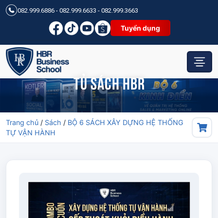
082.999.6886 - 082.999.6633 - 082.999.3663
Tuyển dụng
Tủ sách HBR
Trang chủ
/
Sách
/
BỘ 6 SÁCH XÂY DỰNG HỆ THỐNG
TỰ VẬN HÀNH