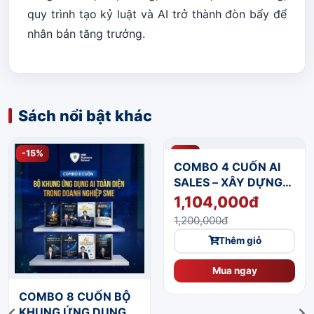
quy trình tạo kỷ luật và AI trở thành đòn bẩy để
nhân bản tăng trưởng.
Sách nổi bật khác
-15%
-8%
COMBO 8 CUỐN BỘ
COMBO 4 CUỐN AI
KHUNG ỨNG DỤNG AI
SALES – XÂY DỰNG