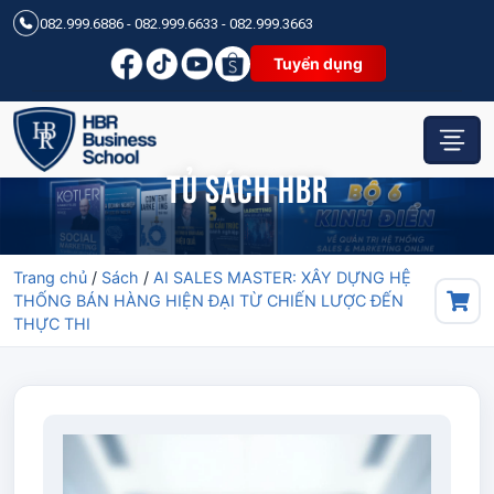
082.999.6886 - 082.999.6633 - 082.999.3663
Tuyển dụng
Tủ sách HBR
Trang chủ
/
Sách
/
AI SALES MASTER: XÂY DỰNG HỆ
THỐNG BÁN HÀNG HIỆN ĐẠI TỪ CHIẾN LƯỢC ĐẾN
THỰC THI