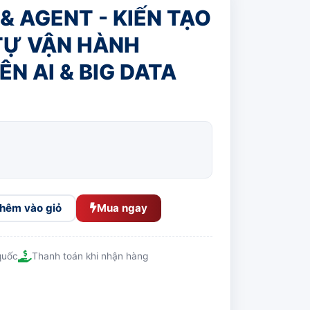
& AGENT - KIẾN TẠO
TỰ VẬN HÀNH
N AI & BIG DATA
hêm vào giỏ
Mua ngay
quốc
Thanh toán khi nhận hàng