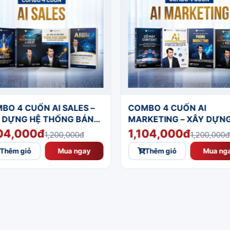
BO 4 CUỐN AI SALES –
COMBO 4 CUỐN AI
 DỰNG HỆ THỐNG BÁN
MARKETING – XÂY DỰNG
G VẬN HÀNH HIỆU QUẢ
THỐNG MARKETING HIỆ
104,000đ
1,104,000đ
1,200,000đ
1,200,000đ
 DỮ LIỆU VÀ AI
ĐẠI
Thêm giỏ
Mua ngay
Thêm giỏ
Mua ng