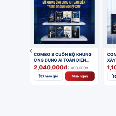
ÂY PHÒNG
COMBO 8 CUỐN BỘ KHUNG
COM
DIỆN CHO
ỨNG DỤNG AI TOÀN DIỆN
XÂY
E
TRONG DOANH NGHIỆP SME
HÀN
2,040,000đ
1,
0,000đ
2,400,000đ
NHỜ
Mua ngay
Thêm giỏ
Mua ngay