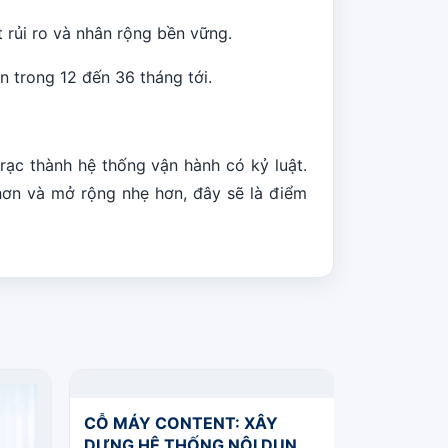
t rủi ro và nhân rộng bền vững.
n trong 12 đến 36 tháng tới.
rạc thành hệ thống vận hành có kỷ luật.
hơn và mở rộng nhẹ hơn, đây sẽ là điểm
AI GROWT
HÀNH TĂ