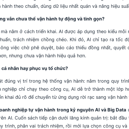
hành theo chuẩn, dùng dữ liệu nhất quán và nâng hiệu suấ
ng vẫn chưa thể vận hành tự động và tinh gọn?
mà nằm ở cách triển khai. AI được áp dụng theo kiểu mỗi
u chuẩn, trách nhiệm chồng chéo. Khi đó, AI chỉ tạo ra tốc
công việc chờ phê duyệt, báo cáo thiếu đồng nhất, quyết 
hơn, nhưng chưa vận hành hiệu quả hơn.
vụ cá nhân hay phục vụ tổ chức?
t đúng vị trí trong hệ thống vận hành: nằm trong quy trìn
h nghiệp chỉ chạy theo công cụ, AI dễ trở thành một lớp h
n khai đủ rõ để chuyển từ ứng dụng rời rạc sang vận hành 
doanh nghiệp tự vận hành trong kỷ nguyên AI và Big Data
d
n AI. Cuốn sách tiếp cận dưới lăng kính quản trị: bắt đầu t
uy trình, phân vai trách nhiệm, rồi mới lựa chọn công cụ và 