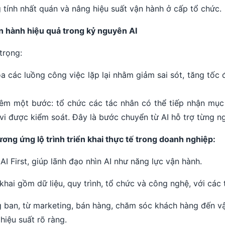
g tính nhất quán và nâng hiệu suất vận hành ở cấp tổ chức.
ận hành hiệu quả trong kỷ nguyên AI
 trọng:
a các luồng công việc lặp lại nhằm giảm sai sót, tăng tốc
êm một bước: tổ chức các tác nhân có thể tiếp nhận mục t
vi được kiểm soát. Đây là bước chuyển từ AI hỗ trợ từng n
ơng ứng lộ trình triển khai thực tế trong doanh nghiệp:
I First, giúp lãnh đạo nhìn AI như năng lực vận hành.
khai gồm dữ liệu, quy trình, tổ chức và công nghệ, với các 
ban, từ marketing, bán hàng, chăm sóc khách hàng đến vận
iệu suất rõ ràng.