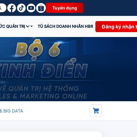
Tuyển dụng
Đăng ký nhận 
HỨC QUẢN TRỊ
TỦ SÁCH DOANH NHÂN HBR
& BIG DATA