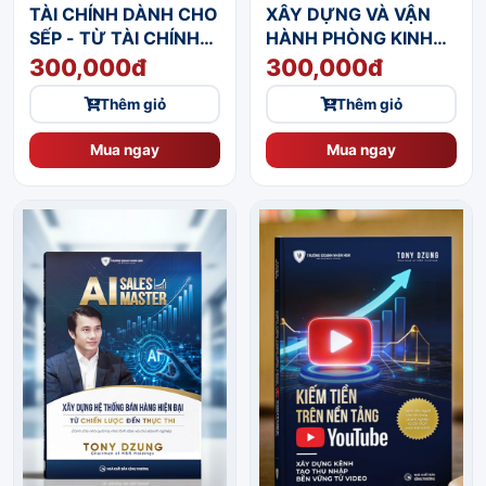
TÀI CHÍNH DÀNH CHO
XÂY DỰNG VÀ VẬN
SẾP - TỪ TÀI CHÍNH
HÀNH PHÒNG KINH
CÁ NHÂN ĐẾN QUẢN
DOANH CHO DOANH
300,000đ
300,000đ
TRỊ TÀI SẢN VÀ DANH
NGHIỆP VỪA VÀ NHỎ
Thêm giỏ
Thêm giỏ
MỤC ĐẦU TƯ
- TỪ CHIẾN LƯỢC
ĐẾN THỰC THI
Mua ngay
Mua ngay