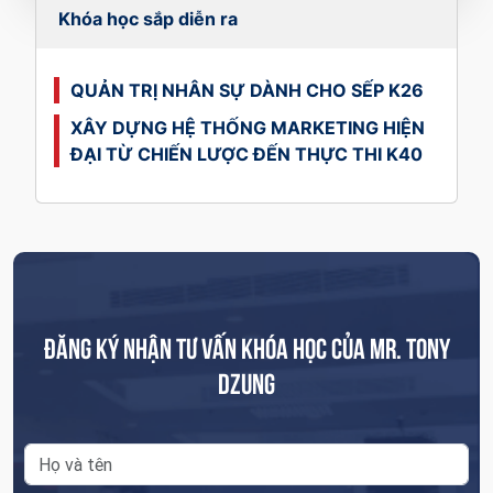
Khóa học sắp diễn ra
QUẢN TRỊ NHÂN SỰ DÀNH CHO SẾP K26
XÂY DỰNG HỆ THỐNG MARKETING HIỆN
ĐẠI TỪ CHIẾN LƯỢC ĐẾN THỰC THI K40
ĐĂNG KÝ NHẬN TƯ VẤN KHÓA HỌC CỦA MR. TONY
DZUNG