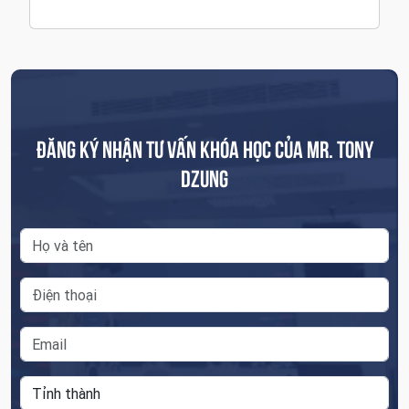
ĐĂNG KÝ NHẬN TƯ VẤN KHÓA HỌC CỦA MR. TONY
DZUNG