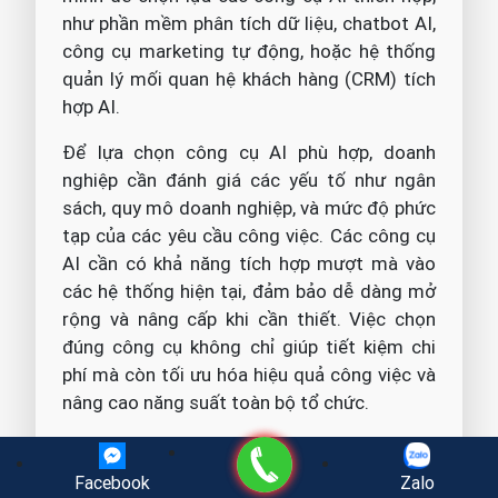
như phần mềm phân tích dữ liệu, chatbot AI,
công cụ marketing tự động, hoặc hệ thống
quản lý mối quan hệ khách hàng (CRM) tích
hợp AI.
Để lựa chọn công cụ AI phù hợp, doanh
nghiệp cần đánh giá các yếu tố như ngân
sách, quy mô doanh nghiệp, và mức độ phức
tạp của các yêu cầu công việc. Các công cụ
AI cần có khả năng tích hợp mượt mà vào
các hệ thống hiện tại, đảm bảo dễ dàng mở
rộng và nâng cấp khi cần thiết. Việc chọn
đúng công cụ không chỉ giúp tiết kiệm chi
phí mà còn tối ưu hóa hiệu quả công việc và
nâng cao năng suất toàn bộ tổ chức.
4.6. Tích hợp AI vào các quy
Gọi điện
trình kinh doanh hiện tại
Facebook
Zalo