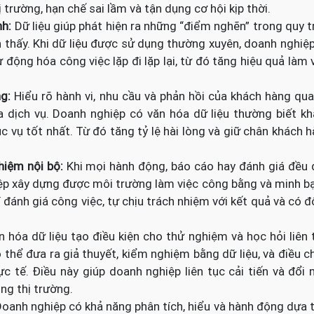
trường, hạn chế sai lầm và tận dụng cơ hội kịp thời.
nh:
Dữ liệu giúp phát hiện ra những “điểm nghẽn” trong quy t
thấy. Khi dữ liệu được sử dụng thường xuyên, doanh nghiệ
 động hóa công việc lặp đi lặp lại, từ đó tăng hiệu quả làm 
ng:
Hiểu rõ hành vi, nhu cầu và phản hồi của khách hàng qu
a dịch vụ. Doanh nghiệp có văn hóa dữ liệu thường biết k
ục vụ tốt nhất. Từ đó tăng tỷ lệ hài lòng và giữ chân khách 
hiệm nội bộ:
Khi mọi hành động, báo cáo hay đánh giá đều
hiệp xây dựng được môi trường làm việc công bằng và minh b
í đánh giá công việc, tự chịu trách nhiệm với kết quả và có 
n hóa dữ liệu tạo điều kiện cho thử nghiệm và học hỏi liên 
ó thể đưa ra giả thuyết, kiểm nghiệm bằng dữ liệu, và điều c
c tế. Điều này giúp doanh nghiệp liên tục cải tiến và đổi 
ng thị trường.
oanh nghiệp có khả năng phân tích, hiểu và hành động dựa 