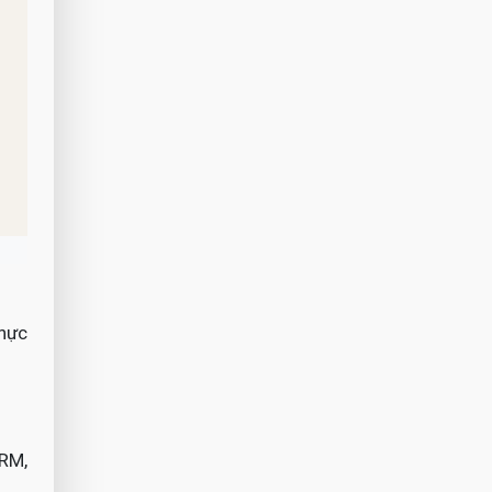
thực
RM,