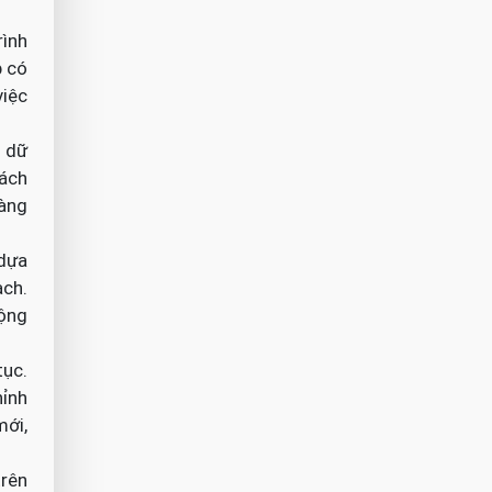
rình
p có
việc
a dữ
hách
hàng
 dựa
ạch.
động
tục.
hỉnh
mới,
trên