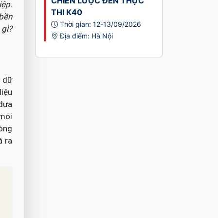
CHIẾN LƯỢC ĐẾN THỰC
iệp.
THI K40
 bền
Thời gian: 12-13/09/2026
 gì?
Địa điểm: Hà Nội
i dữ
liệu
 dựa
 mọi
hòng
à ra