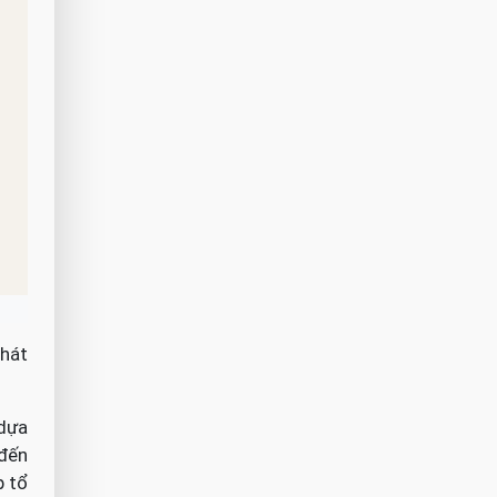
phát
 dựa
 đến
p tổ