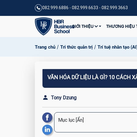
082.999.6886 - 082.999.6633 - 082.999.3663
GIỚI THIỆU
THƯƠNG HIỆU 
/
/
Trang chủ
Tri thức quản trị
Trí tuệ nhân tạo (AI
VĂN HÓA DỮ LIỆU LÀ GÌ? 10 CÁCH 
Tony Dzung
Mục lục
[Ẩn]