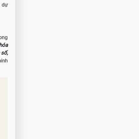
ể dự
rong
hóa
 số,
ính