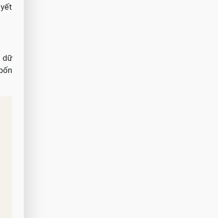
uyết
n dữ
 bốn