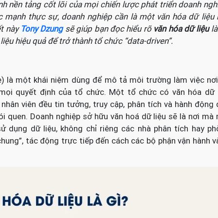
ành nền tảng cốt lõi của mọi chiến lược phát triển doanh ngh
ức mạnh thực sự, doanh nghiệp cần là một văn hóa dữ liệu
ết này
Tony Dzung
sẽ giúp bạn đọc hiểu rõ
văn hóa dữ liệu
là
liệu hiệu quả để trở thành tổ chức “data-driven”.
re) là một khái niệm dùng để mô tả môi trường làm việc nơ
 mọi quyết định của tổ chức. Một tổ chức có văn hóa dữ 
nhân viên đều tin tưởng, truy cập, phân tích và hành động
hói quen.
Doanh nghiệp sở hữu văn hoá dữ liệu sẽ là nơi mà
ử dụng dữ liệu, không chỉ riêng các nhà phân tích hay p
chung”, tác động trực tiếp đến cách các bộ phận vận hành v