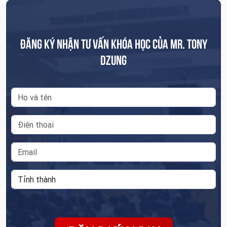
ĐĂNG KÝ NHẬN TƯ VẤN KHÓA HỌC CỦA MR. TONY
DZUNG