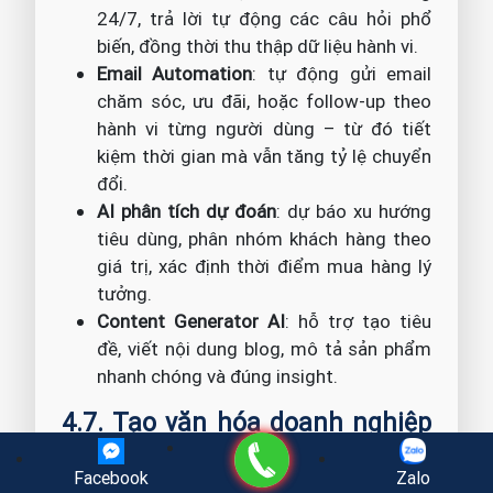
24/7, trả lời tự động các câu hỏi phổ
biến, đồng thời thu thập dữ liệu hành vi.
Email Automation
: tự động gửi email
chăm sóc, ưu đãi, hoặc follow-up theo
hành vi từng người dùng – từ đó tiết
kiệm thời gian mà vẫn tăng tỷ lệ chuyển
đổi.
AI phân tích dự đoán
: dự báo xu hướng
tiêu dùng, phân nhóm khách hàng theo
giá trị, xác định thời điểm mua hàng lý
tưởng.
Content Generator AI
: hỗ trợ tạo tiêu
đề, viết nội dung blog, mô tả sản phẩm
nhanh chóng và đúng insight.
4.7. Tạo văn hóa doanh nghiệp
đổi mới và hướng đến khách
Gọi điện
Facebook
Zalo
hàng