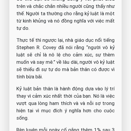
trên và chắc chắn nhiều người cũng thấy như
thế. Người ta thường cho rằng kỷ luật là một
từ kinh khủng và nó đồng nghĩa với việc mất
tự do.
Thực tế thì ngược lại, nhà giáo dục nổi tiếng
Stephen R. Covey đã nói rằng “người vô kỷ
luật sẽ chỉ là nô lệ cho cảm xúc, sự thèm
muốn và say mê.” về lâu dài, người vô kỷ luật
sẽ thiếu đi sự tự do mà bản thân có được vì
tính bừa bãi.
Kỷ luật bản thân là hành động dựa vào lý trí
thay vì cảm xúc nhất thời của bạn. Nó là việc
vượt qua lòng ham thích và và nỗi sợ trong
hiện tại vì mục đích ý nghĩa hơn cho cuộc
sống.
Rèn luyện mỗi ngày cố gắng thêm 1% sau 3