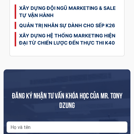
XÂY DỰNG ĐỘI NGŨ MARKETING & SALE
TỰ VẬN HÀNH
QUẢN TRỊ NHÂN SỰ DÀNH CHO SẾP K26
XÂY DỰNG HỆ THỐNG MARKETING HIỆN
ĐẠI TỪ CHIẾN LƯỢC ĐẾN THỰC THI K40
ĐĂNG KÝ NHẬN TƯ VẤN KHÓA HỌC CỦA MR. TONY
DZUNG