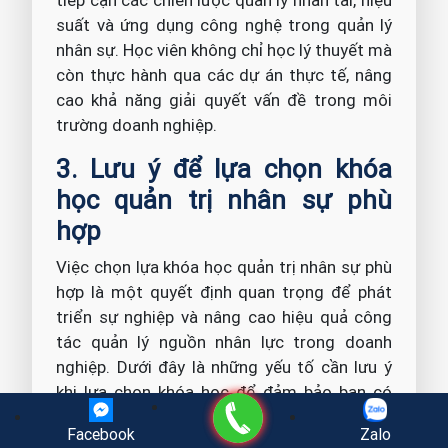
tiếp cận các chiến lược quản lý nhân tài, hiệu
suất và ứng dụng công nghệ trong quản lý
nhân sự. Học viên không chỉ học lý thuyết mà
còn thực hành qua các dự án thực tế, nâng
cao khả năng giải quyết vấn đề trong môi
trường doanh nghiệp.
3. Lưu ý để lựa chọn khóa
học quản trị nhân sự phù
hợp
Việc chọn lựa khóa học quản trị nhân sự phù
hợp là một quyết định quan trọng để phát
triển sự nghiệp và nâng cao hiệu quả công
tác quản lý nguồn nhân lực trong doanh
nghiệp. Dưới đây là những yếu tố cần lưu ý
khi lựa chọn khóa học để đảm bảo bạn có
Gọi điện
một lựa chọn đúng đắn, đáp ứng nhu cầu học
Facebook
Zalo
tập và phát triển nghề nghiệp.