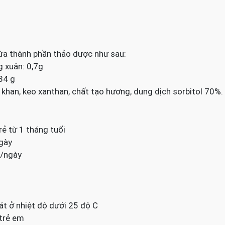
ứa thành phần thảo dược như sau:
g xuân: 0,7g
134 g
c khan, keo xanthan, chất tạo hương, dung dịch sorbitol 70%.
ẻ từ 1 tháng tuổi
ngày
n/ngày
át ở nhiệt độ dưới 25 độ C
 trẻ em