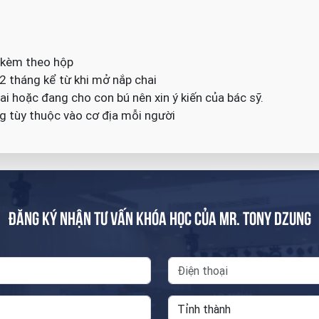
 kèm theo hộp
2 tháng kể từ khi mở nắp chai
ai hoặc đang cho con bú nên xin ý kiến của bác sỹ.
g tùy thuộc vào cơ địa mỗi người
ĐĂNG KÝ NHẬN TƯ VẤN KHÓA HỌC CỦA MR. TONY DZUNG