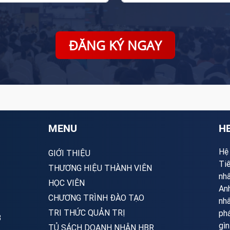
ĐĂNG KÝ NGAY
MENU
HB
Hệ 
GIỚI THIỆU
Ti
THƯƠNG HIỆU THÀNH VIÊN
nhâ
HỌC VIÊN
Anh
CHƯƠNG TRÌNH ĐÀO TẠO
nhâ
TRI THỨC QUẢN TRỊ
phá
3
gìn
TỦ SÁCH DOANH NHÂN HBR