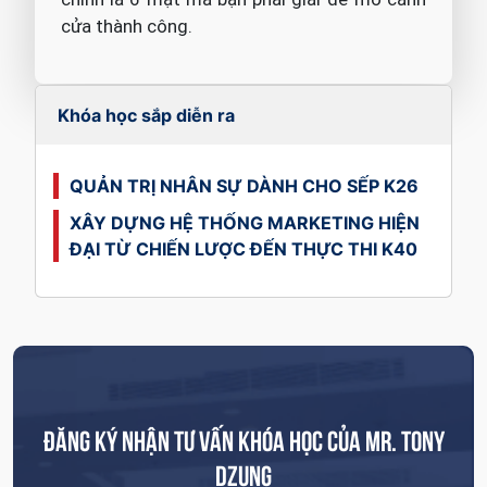
cửa thành công.
Khóa học sắp diễn ra
QUẢN TRỊ NHÂN SỰ DÀNH CHO SẾP K26
XÂY DỰNG HỆ THỐNG MARKETING HIỆN
ĐẠI TỪ CHIẾN LƯỢC ĐẾN THỰC THI K40
ĐĂNG KÝ NHẬN TƯ VẤN KHÓA HỌC CỦA MR. TONY
DZUNG