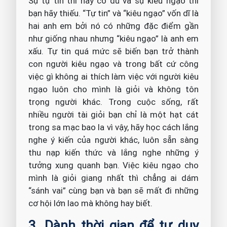
Sự tự tin thì hãy có đủ và sự kiêu ngạo thì
bạn hãy thiếu. “Tự tin” và “kiêu ngạo” vốn dĩ là
hai anh em bởi nó có những đặc điểm gần
như giống nhau nhưng “kiêu ngạo” là anh em
xấu. Tự tin quá mức sẽ biến bạn trở thành
con người kiêu ngạo và trong bất cứ công
việc gì không ai thích làm việc với người kiêu
ngạo luôn cho mình là giỏi và không tôn
trọng người khác. Trong cuộc sống, rất
nhiều người tài giỏi bạn chỉ là một hạt cát
trong sa mạc bao la vì vậy, hãy học cách lắng
nghe ý kiến của người khác, luôn sẵn sàng
thu nạp kiến thức và lắng nghe những ý
tưởng xung quanh bạn. Việc kiêu ngạo cho
mình là giỏi giang nhất thì chẳng ai dám
“sánh vai” cùng bạn và bạn sẽ mất đi những
cơ hội lớn lao mà không hay biết.
3. Dành thời gian để tư duy