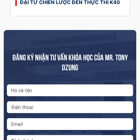
ĐẠI TỪ CHIẾN LƯỢC ĐẾN THỰC THI K40
ĐĂNG KÝ NHẬN TƯ VẤN KHÓA HỌC CỦA MR. TONY
DZUNG