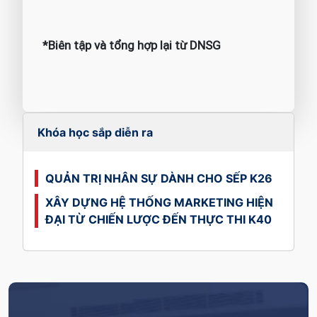
*Biên tập và tổng hợp lại từ DNSG
Khóa học sắp diễn ra
QUẢN TRỊ NHÂN SỰ DÀNH CHO SẾP K26
XÂY DỰNG HỆ THỐNG MARKETING HIỆN
ĐẠI TỪ CHIẾN LƯỢC ĐẾN THỰC THI K40