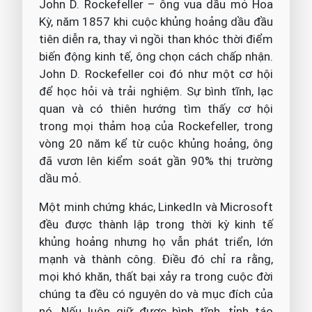
John D. Rockefeller – ông vua dầu mỏ Hoa
Kỳ, năm 1857 khi cuộc khủng hoảng dầu đầu
tiên diễn ra, thay vì ngồi than khóc thời điểm
biến động kinh tế, ông chọn cách chấp nhận.
John D. Rockefeller coi đó như một cơ hội
để học hỏi và trải nghiệm. Sự bình tĩnh, lạc
quan và có thiên hướng tìm thấy cơ hội
trong mọi thảm hoạ của Rockefeller, trong
vòng 20 năm kể từ cuộc khủng hoảng, ông
đã vươn lên kiểm soát gần 90% thị trường
dầu mỏ.
Một minh chứng khác, LinkedIn và Microsoft
đều được thành lập trong thời kỳ kinh tế
khủng hoảng nhưng họ vẫn phát triển, lớn
mạnh và thành công. Điều đó chỉ ra rằng,
mọi khó khăn, thất bại xảy ra trong cuộc đời
chúng ta đều có nguyên do và mục đích của
nó. Nếu luôn giữ được bình tĩnh, tỉnh táo