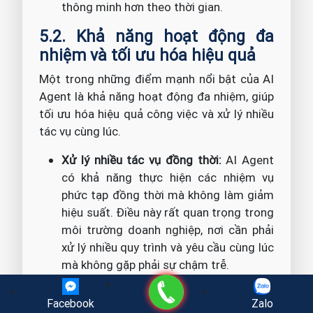
thông minh hơn theo thời gian.
5.2. Khả năng hoạt động đa
nhiệm và tối ưu hóa hiệu quả
Một trong những điểm mạnh nổi bật của AI
Agent là khả năng hoạt động đa nhiệm, giúp
tối ưu hóa hiệu quả công việc và xử lý nhiều
tác vụ cùng lúc.
Xử lý nhiều tác vụ đồng thời:
AI Agent
có khả năng thực hiện các nhiệm vụ
phức tạp đồng thời mà không làm giảm
hiệu suất. Điều này rất quan trọng trong
môi trường doanh nghiệp, nơi cần phải
xử lý nhiều quy trình và yêu cầu cùng lúc
mà không gặp phải sự chậm trễ.
Tối ưu hóa các quy trình:
Nhờ vào khả
Gọi điện
năng phân tích dữ liệu và học hỏi liên
Facebook
Zalo