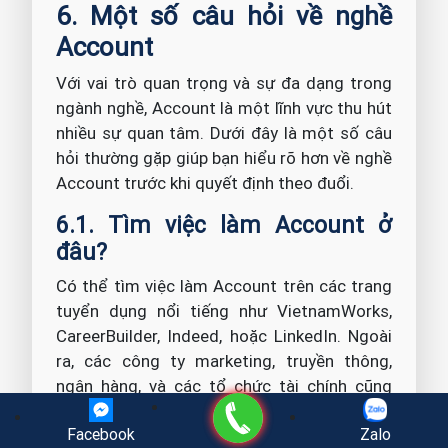
6. Một số câu hỏi về nghề
Account
Với vai trò quan trọng và sự đa dạng trong
ngành nghề, Account là một lĩnh vực thu hút
nhiều sự quan tâm. Dưới đây là một số câu
hỏi thường gặp giúp bạn hiểu rõ hơn về nghề
Account trước khi quyết định theo đuổi.
6.1. Tìm việc làm Account ở
đâu?
Có thể tìm việc làm Account trên các trang
tuyển dụng nổi tiếng như VietnamWorks,
CareerBuilder, Indeed, hoặc LinkedIn. Ngoài
ra, các công ty marketing, truyền thông,
ngân hàng, và các tổ chức tài chính cũng
Gọi điện
thường xuyên đăng tuyển vị trí Account trên
Facebook
Zalo
website của họ.